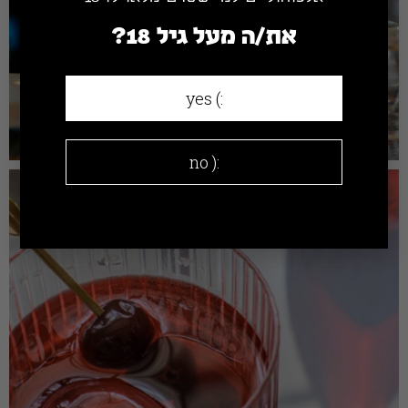
את/ה מעל גיל 18?
:) yes
:( no