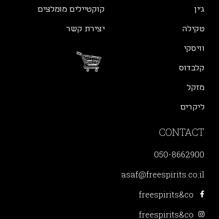
ג׳ין
קוקטיילים מומלצים
טקילה
יצירת קשר
וויסקי
קלבדוס
מזקל
ליקרים
CONTACT
050-8662900
asaf@freespirits.co.il
freespirits&co
freespirits&co