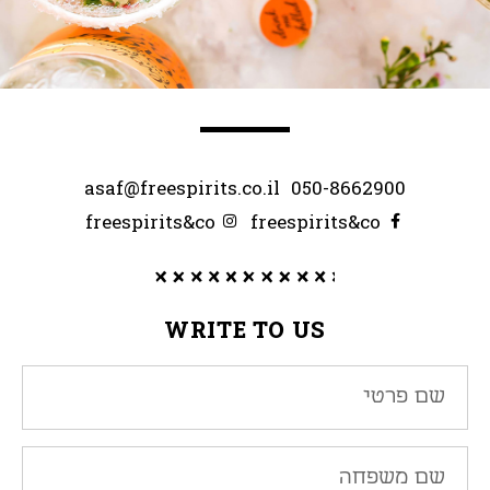
asaf@freespirits.co.il
050-8662900
freespirits&co
freespirits&co
WRITE TO US