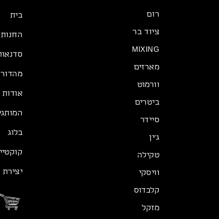
רום
בית
ציוד בר
החנות
MIXING
סדנאות
מארזים
מהדורה
וורמוט
אודות
ביטרים
המותגי
סיידר
בלוג
ג׳ין
קוקטיי
טקילה
יצירת 
וויסקי
קלבדוס
מזקל