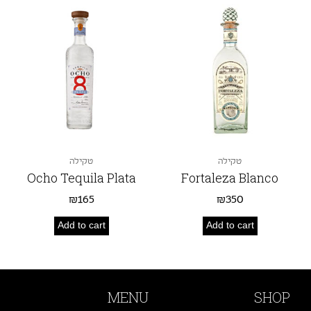
טקילה
טקילה
Ocho Tequila Plata
Fortaleza Blanco
₪
165
₪
350
Add to cart
Add to cart
MENU
SHOP