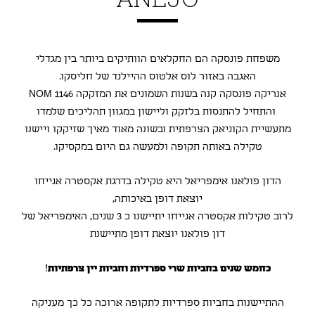
משפחת פונסקה הם החקלאים הוותיקים ביותר בין מגדלי
האגבה באזור לוס אלטוס ההיילנד של חליסקו.
אנריקה פונסקה קנה בשנות השמונים את המזקקה NOM 1146
והתחיל להתנסות בלזקק וליישון במגוון תהליכים שלמדו
מתעשיית הקוניאק הצרפתית ובשונה מאוד מאיך שזיקקו ויישנו
טקילה באותה תקופה ולמעשה גם היום במקסיקו.
הדון פולאנו אימפריאל היא טקילה בדרגת אקסטרה אנייחו
יוצאת דופן באיכותה,
לרוב טקילות אקסטרה אנייחו יתיישנו כ 3 שנים, האימפריאל של
דון פולאנו יוצאת דופן מתיישנת
כחמש שנים בחביות שרי ספרדיות וחביות יין צרפתיות
!
ההתיישנות בחביות ספרדיות לתקופה ארוכה כל כך מעניקה