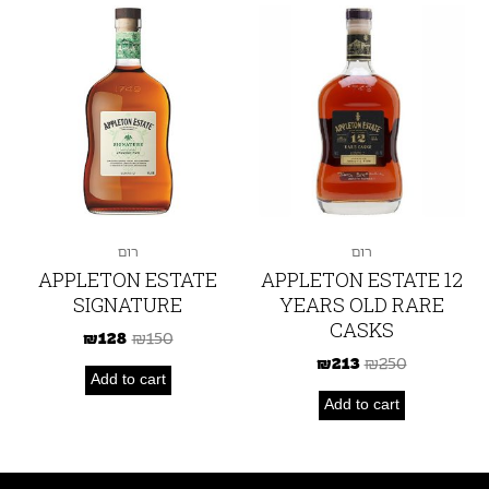
רום
רום
APPLETON ESTATE
APPLETON ESTATE 12
SIGNATURE
YEARS OLD RARE
CASKS
₪
128
₪
150
₪
213
₪
250
Add to cart
Add to cart