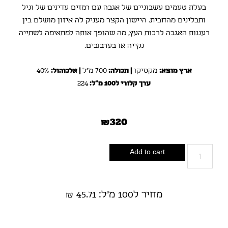
בעלת טעמים עשבוניים של אגבה עם רמזים עדינים של וניל
ותבלינים מהחבית. היישון הקצר מעניק לה איזון מושלם בין
רעננות האגבה לרכות העץ, מה שהופך אותה למתאימה לשתייה
נקייה או בערבובים.
ארץ מוצא:
מקסיקו
| תכולה:
700 מ״ל
| אלכוהול:
40%
ערך קלורי ל100 מ"ל:
224
₪
320
Add to cart
מחיר ל100 מ"ל: 45.71 ₪