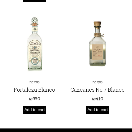
טקילה
טקילה
Fortaleza Blanco
Cazcanes No.7 Blanco
₪
350
₪
410
Add to cart
Add to cart