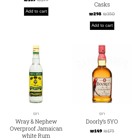
Casks
Add to cart
₪
298
₪
350
Add to cart
רום
רום
Wray & Nephew
Doorly’s 5YO
Overproof Jamaican
₪
149
₪
175
white Rum