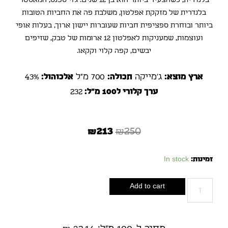
בלנדרית, כשהצעיר ביותר הוא בן 12 שנים. ג'וי ספנס, המאסטר
בלנדרית של מזקקת אפלטון, משלבת פה את החביות הטובות
ביותר ובוחרת ספציפית חביות שעוברות יישון ארוך, בעלות אופי
ועוצמות, שמעניקות לאפלטון 12 ארומות של טבק, שזיפים
יבשים, קפה קלוי וקקאו.
ארץ מוצא:
ג'מייקה
תכולה:
700 מ"ל
אלכוהול:
43%
ערך קלורי ל100 מ"ל:
232
₪
213
₪
250
זמינות:
In stock
Add to cart