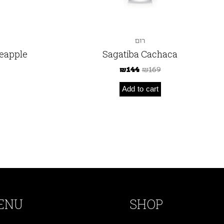
רום
eapple
Sagatiba Cachaca
₪
144
₪
169
Add to cart
ENU
SHOP