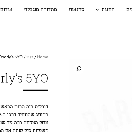
ית
החנות
סדנאות
מהדורה מוגבלת
אודות
Home
/
רום
/ Doorly’s 5YO
rly’s 5YO
דורליס היה הרום הראשו
ונחל הצלחה רבה עד שנות 