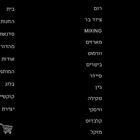
רום
בית
ציוד בר
החנות
MIXING
סדנאות
מארזים
מהדורה
וורמוט
אודות
ביטרים
המותגי
סיידר
בלוג
ג׳ין
קוקטיי
טקילה
יצירת 
וויסקי
קלבדוס
מזקל