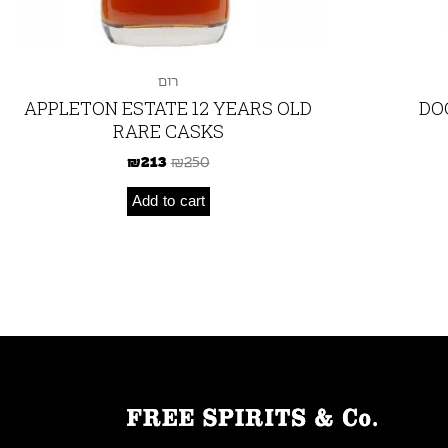
רום
APPLETON ESTATE 12 YEARS OLD
DO
RARE CASKS
₪
213
₪
250
Add to cart