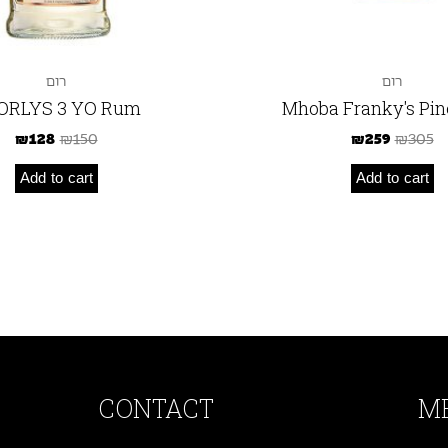
רום
רום
ORLYS 3 YO Rum
Mhoba Franky's Pin
₪
128
₪
150
₪
259
₪
305
Add to cart
Add to cart
CONTACT
M